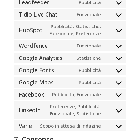
Leadfeeder
Pubblicità
Consent
service
to
microsoft-
Tidio Live Chat
Funzionale
Consent
service
clarity
to
Pubblicità, Statistiche,
leadfeeder
HubSpot
service
Funzionale, Preferenze
Consent
tidio-
to
Wordfence
Funzionale
live-
service
Consent
chat
hubspot
to
Google Analytics
Statistiche
Consent
service
to
Google Fonts
Pubblicità
wordfence
Consent
service
to
Google Maps
Pubblicità
google-
Consent
service
analytics
to
Facebook
Pubblicità, Funzionale
google-
Consent
service
fonts
to
Preferenze, Pubblicità,
google-
LinkedIn
service
Funzionale, Statistiche
Consent
maps
facebook
to
Varie
Scopo in attesa di indagine
service
Consent
linkedin
to
7. Consenso