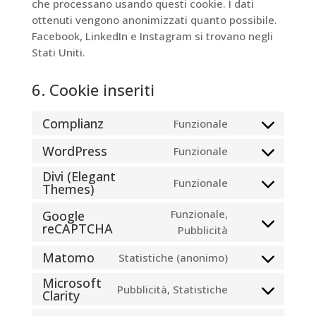
che processano usando questi cookie. I dati
ottenuti vengono anonimizzati quanto possibile.
Facebook, LinkedIn e Instagram si trovano negli
Stati Uniti.
6. Cookie inseriti
Complianz
Funzionale
Consent
to
WordPress
Funzionale
Consent
service
Divi (Elegant
to
complianz
Funzionale
Themes)
Consent
service
to
wordpress
Funzionale,
Google
service
reCAPTCHA
Pubblicità
Consent
divi-
to
(elegant-
Matomo
Statistiche (anonimo)
service
Consent
themes)
google-
Microsoft
to
Pubblicità, Statistiche
Clarity
recaptcha
Consent
service
to
matomo